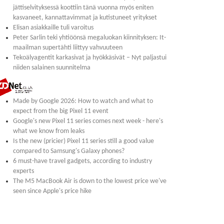
jättiselvityksessä koottiin tänä vuonna myös eniten
kasvaneet, kannattavimmat ja kutistuneet yritykset
Elisan asiakkaille tuli varoitus
Peter Sarlin teki yhtiöönsä megaluokan kiinnityksen: It-
maailman supertähti liittyy vahvuuteen
Tekoälyagentit karkasivat ja hyökkäsivät – Nyt paljastui
niiden salainen suunnitelma
Made by Google 2026: How to watch and what to
expect from the big Pixel 11 event
Google's new Pixel 11 series comes next week - here's
what we know from leaks
Is the new (pricier) Pixel 11 series still a good value
compared to Samsung's Galaxy phones?
6 must-have travel gadgets, according to industry
experts
The M5 MacBook Air is down to the lowest price we've
seen since Apple's price hike