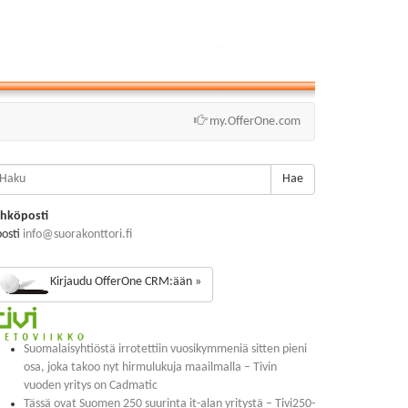
my.OfferOne.com
Hae
hköposti
posti
info@suorakonttori.fi
Kirjaudu OfferOne CRM:ään »
Suomalaisyhtiöstä irrotettiin vuosikymmeniä sitten pieni
osa, joka takoo nyt hirmulukuja maailmalla – Tivin
vuoden yritys on Cadmatic
Tässä ovat Suomen 250 suurinta it-alan yritystä – Tivi250-